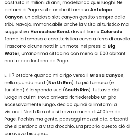
costruito in milioni di anni, modellando quei luoghi. Nei
dintorni di Page visito anche il famoso
Antelope
Canyon
, un delizioso slot canyon gestito sempre dalla
tribù Navajo. Immancabile anche la visita al turistico ma
suggestivo
Horseshoe Bend
, dove il fiume
Colorado
forma la famosa e caratteristica curva a ferro di cavallo.
Trascorro alcune notti in un motel nei pressi di
Big
Water
, un’anonima cittadina con meno di 500 abitanti
non troppo lontana da Page.
E’ il 7 ottobre quando mi dirigo verso il
Grand Canyon
,
nella sponda nord (
North Rim
). La più famosa (e
turistica) è la sponda sud (
South Rim
), tuttavia dal
luogo in cui mi trovo arrivarci richiederebbe un giro
eccessivamente lungo, decido quindi di limitarmi a
vistare il North Rim che si trova a meno di 400 km da
Page. Pochissima gente, paesaggi mozzafiato, orizzonti
che si perdono a vista d’occhio. Era proprio questo ciò di
cui avevo bisogno…