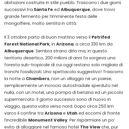
abitazioni costruite in stile pueblo. Trascorro i due giorni
successivi tra
Santa Fe
ed
Albuquerque
, dove trovo
grande fermento per l’imminente festa delle
mongolfiere, molto sentita in città.
Il 3 ottobre parto di buon mattino verso il
Petrifed
Forest National Park
, in
Arizona
, a circa 330 km da
Albuquerque
. Sembra strano dirlo ma, in questo
territorio desertico, 200 milioni di anni fa sorgeva una
foresta sub-tropicale di cui oggi restano solo migliaia di
tronchi fossilizzati. Uno spettacolo suggestivo! Trascorro
la notte a
Chambers
, non un villaggio nè un paese,
semplicemente un incrocio autostradale sperduto nel
nulla, con un motel, una pompa di benzina ed un piccolo
supermercato. Il giorno succesivo sono di nuovo in
viaggio, questa volta verso nord. Dopo circa 250 km
varco il confine tra
Arizona
e
Utah
ed eccomi di fronte
l’incredibile
Monument Valley
. Per risparmiare un po’
evito di alloggiare nel famoso hotel
The View
che, pur