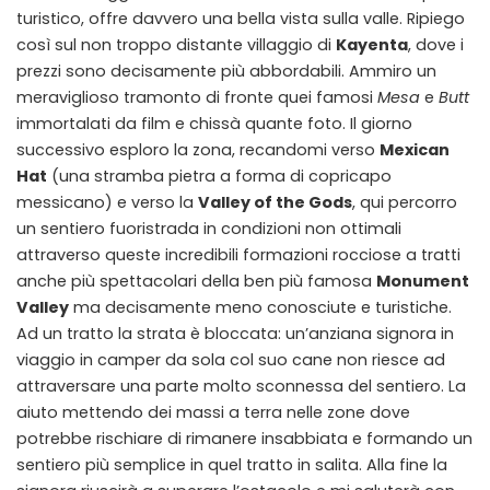
turistico, offre davvero una bella vista sulla valle. Ripiego
così sul non troppo distante villaggio di
Kayenta
, dove i
prezzi sono decisamente più abbordabili. Ammiro un
meraviglioso tramonto di fronte quei famosi
Mesa
e
Butt
immortalati da film e chissà quante foto. Il giorno
successivo esploro la zona, recandomi verso
Mexican
Hat
(una stramba pietra a forma di copricapo
messicano) e verso la
Valley of the Gods
, qui percorro
un sentiero fuoristrada in condizioni non ottimali
attraverso queste incredibili formazioni rocciose a tratti
anche più spettacolari della ben più famosa
Monument
Valley
ma decisamente meno conosciute e turistiche.
Ad un tratto la strata è bloccata: un’anziana signora in
viaggio in camper da sola col suo cane non riesce ad
attraversare una parte molto sconnessa del sentiero. La
aiuto mettendo dei massi a terra nelle zone dove
potrebbe rischiare di rimanere insabbiata e formando un
sentiero più semplice in quel tratto in salita. Alla fine la