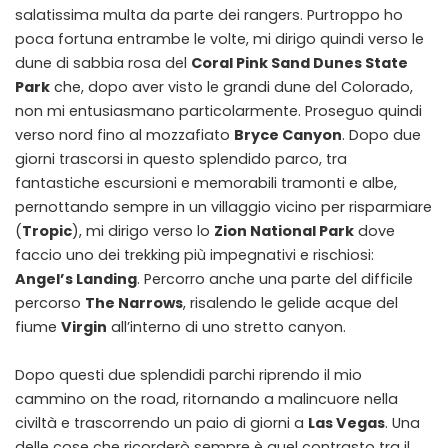
salatissima multa da parte dei rangers. Purtroppo ho
poca fortuna entrambe le volte, mi dirigo quindi verso le
dune di sabbia rosa del
Coral Pink Sand Dunes State
Park
che, dopo aver visto le grandi dune del Colorado,
non mi entusiasmano particolarmente. Proseguo quindi
verso nord fino al mozzafiato
Bryce Canyon
. Dopo due
giorni trascorsi in questo splendido parco, tra
fantastiche escursioni e memorabili tramonti e albe,
pernottando sempre in un villaggio vicino per risparmiare
(
Tropic
), mi dirigo verso lo
Zion National Park
dove
faccio uno dei trekking più impegnativi e rischiosi:
Angel’s Landing
. Percorro anche una parte del difficile
percorso
The Narrows
, risalendo le gelide acque del
fiume
Virgin
all’interno di uno stretto canyon.
Dopo questi due splendidi parchi riprendo il mio
cammino on the road, ritornando a malincuore nella
civiltà e trascorrendo un paio di giorni a
Las Vegas
. Una
delle cose che ricorderò sempre è quel contrasto tra il