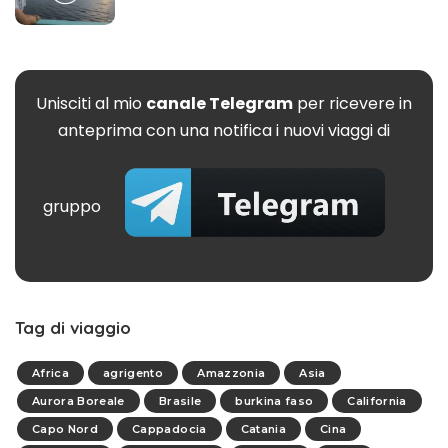
Unisciti al mio
canale Telegram
per ricevere in
anteprima con una notifica i nuovi viaggi di
gruppo
Tag di viaggio
Africa
agrigento
Amazzonia
Asia
Aurora Boreale
Brasile
burkina faso
California
Capo Nord
Cappadocia
Catania
Cina