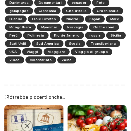
Danimarca
Documentari
ecuador
Foto
galapagos
Giordania
Giro d'Italia
Groenlandia
Islanda
Isole Lofoten
Itinerari
Kayak
Mare
Mongolfiera
Myanmar
Norvegia
On the road
Perù
Polinesia
Rio de Janeiro
russia
Sicilia
Stati Uniti
Sud America
Svezia
Transiberiana
USA
Viaggi
Viaggiare
Viaggio di gruppo
Video
Volontariato
Zaino
Potrebbe piacerti anche…