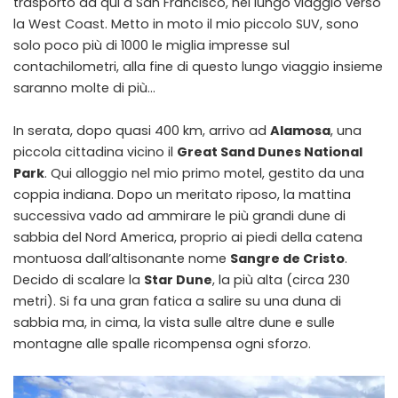
trasporto da qui a San Francisco, nel lungo viaggio verso
la West Coast. Metto in moto il mio piccolo SUV, sono
solo poco più di 1000 le miglia impresse sul
contachilometri, alla fine di questo lungo viaggio insieme
saranno molte di più…
In serata, dopo quasi 400 km, arrivo ad
Alamosa
, una
piccola cittadina vicino il
Great Sand Dunes National
Park
. Qui alloggio nel mio primo motel, gestito da una
coppia indiana. Dopo un meritato riposo, la mattina
successiva vado ad ammirare le più grandi dune di
sabbia del Nord America, proprio ai piedi della catena
montuosa dall’altisonante nome
Sangre de Cristo
.
Decido di scalare la
Star Dune
, la più alta (circa 230
metri). Si fa una gran fatica a salire su una duna di
sabbia ma, in cima, la vista sulle altre dune e sulle
montagne alle spalle ricompensa ogni sforzo.