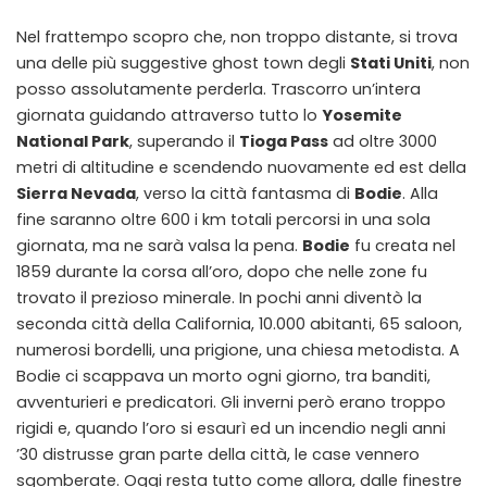
Nel frattempo scopro che, non troppo distante, si trova
una delle più suggestive ghost town degli
Stati Uniti
, non
posso assolutamente perderla. Trascorro un’intera
giornata guidando attraverso tutto lo
Yosemite
National Park
, superando il
Tioga Pass
ad oltre 3000
metri di altitudine e scendendo nuovamente ed est della
Sierra Nevada
, verso la città fantasma di
Bodie
. Alla
fine saranno oltre 600 i km totali percorsi in una sola
giornata, ma ne sarà valsa la pena.
Bodie
fu creata nel
1859 durante la corsa all’oro, dopo che nelle zone fu
trovato il prezioso minerale. In pochi anni diventò la
seconda città della California, 10.000 abitanti, 65 saloon,
numerosi bordelli, una prigione, una chiesa metodista. A
Bodie ci scappava un morto ogni giorno, tra banditi,
avventurieri e predicatori. Gli inverni però erano troppo
rigidi e, quando l’oro si esaurì ed un incendio negli anni
’30 distrusse gran parte della città, le case vennero
sgomberate. Oggi resta tutto come allora, dalle finestre