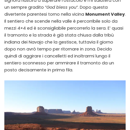
signora riuscirà a superare l’ostacolo e mi saluterà con
un sempre gradito “
God bless you
“. Dopo questa
divertente parentesi torno nella vicina
Monument Valley
.
Il sentiero che scende nella valle è percorribile solo da
mezzi 4×4 ed è sconsigliabile percorrerlo la sera. E’ quasi
il tramonto e la strada è già stata chiusa dalla tribù
indiana dei Navajo che la gestisce, tuttavia il giorno
dopo non avrò tempo per ritornare in zona. Decido
quindi di aggirare i cancelletti ed inoltrarmi lungo il
sentiero sconnesso per ammirare il tramonto da un
posto decisamente in prima fila.