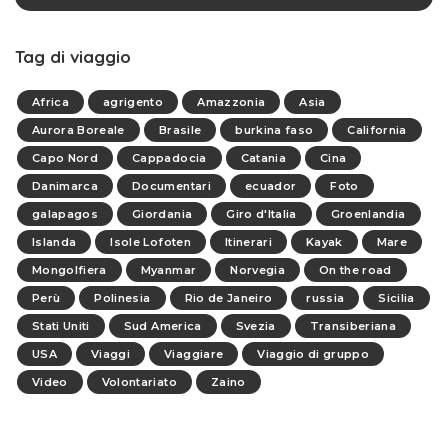
Tag di viaggio
Africa
agrigento
Amazzonia
Asia
Aurora Boreale
Brasile
burkina faso
California
Capo Nord
Cappadocia
Catania
Cina
Danimarca
Documentari
ecuador
Foto
galapagos
Giordania
Giro d'Italia
Groenlandia
Islanda
Isole Lofoten
Itinerari
Kayak
Mare
Mongolfiera
Myanmar
Norvegia
On the road
Perù
Polinesia
Rio de Janeiro
russia
Sicilia
Stati Uniti
Sud America
Svezia
Transiberiana
USA
Viaggi
Viaggiare
Viaggio di gruppo
Video
Volontariato
Zaino