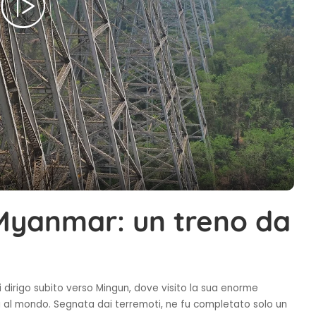
 Myanmar: un treno da
i dirigo subito verso Mingun, dove visito la sua enorme
i al mondo. Segnata dai terremoti, ne fu completato solo un