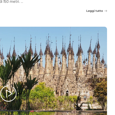
di 150 metri.
...
Leggi tutto