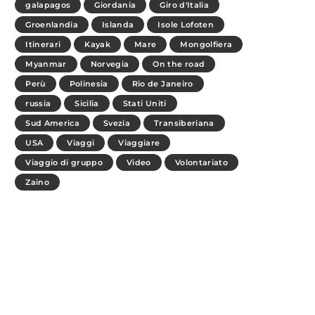
galapagos
Giordania
Giro d'Italia
Groenlandia
Islanda
Isole Lofoten
Itinerari
Kayak
Mare
Mongolfiera
Myanmar
Norvegia
On the road
Perù
Polinesia
Rio de Janeiro
russia
Sicilia
Stati Uniti
Sud America
Svezia
Transiberiana
USA
Viaggi
Viaggiare
Viaggio di gruppo
Video
Volontariato
Zaino