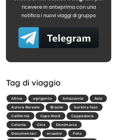
ricevere in anteprima con una
notifica i nuovi viaggi di gruppo
Tag di viaggio
Africa
agrigento
Amazzonia
Asia
Aurora Boreale
Brasile
burkina faso
California
Capo Nord
Cappadocia
Catania
Cina
Danimarca
Documentari
ecuador
Foto