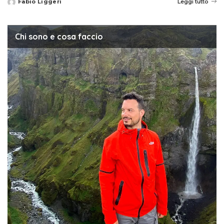
Fabio Liggeri
Leggi tutto
Posted
by
Chi sono e cosa faccio