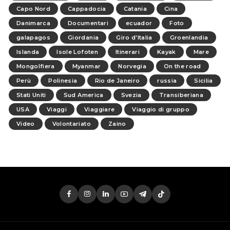
Capo Nord
Cappadocia
Catania
Cina
Danimarca
Documentari
ecuador
Foto
galapagos
Giordania
Giro d'Italia
Groenlandia
Islanda
Isole Lofoten
Itinerari
Kayak
Mare
Mongolfiera
Myanmar
Norvegia
On the road
Perù
Polinesia
Rio de Janeiro
russia
Sicilia
Stati Uniti
Sud America
Svezia
Transiberiana
USA
Viaggi
Viaggiare
Viaggio di gruppo
Video
Volontariato
Zaino