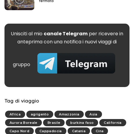
fermato
Unisciti al mio
canale Telegram
per ricevere in
anteprima con una notifica i nuovi viaggi di
gruppo
Tag di viaggio
Africa
agrigento
Amazzonia
Asia
Aurora Boreale
Brasile
burkina faso
California
Capo Nord
Cappadocia
Catania
Cina