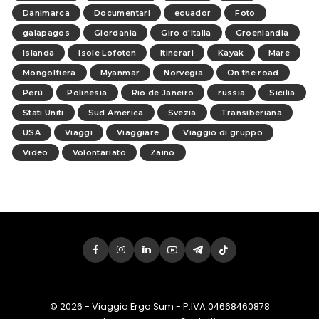
Danimarca
Documentari
ecuador
Foto
galapagos
Giordania
Giro d'Italia
Groenlandia
Islanda
Isole Lofoten
Itinerari
Kayak
Mare
Mongolfiera
Myanmar
Norvegia
On the road
Perù
Polinesia
Rio de Janeiro
russia
Sicilia
Stati Uniti
Sud America
Svezia
Transiberiana
USA
Viaggi
Viaggiare
Viaggio di gruppo
Video
Volontariato
Zaino
© 2026 - Viaggio Ergo Sum - P.IVA 04668460878