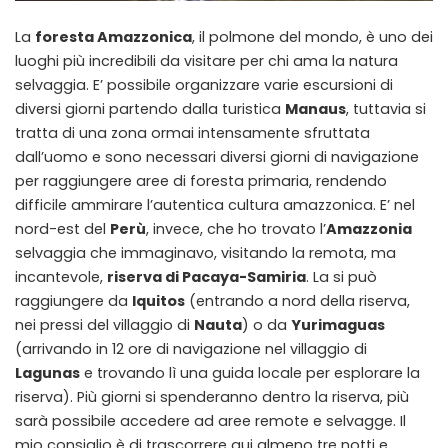
La
foresta Amazzonica
, il polmone del mondo, è uno dei
luoghi più incredibili da visitare per chi ama la natura
selvaggia. E’ possibile organizzare varie escursioni di
diversi giorni partendo dalla turistica
Manaus
, tuttavia si
tratta di una zona ormai intensamente sfruttata
dall’uomo e sono necessari diversi giorni di navigazione
per raggiungere aree di foresta primaria, rendendo
difficile ammirare l’autentica cultura amazzonica. E’ nel
nord-est del
Perù
, invece, che ho trovato l’
Amazzonia
selvaggia che immaginavo, visitando la remota, ma
incantevole,
riserva di Pacaya-Samiria
. La si può
raggiungere da
Iquitos
(entrando a nord della riserva,
nei pressi del villaggio di
Nauta
) o da
Yurimaguas
(arrivando in 12 ore di navigazione nel villaggio di
Lagunas
e trovando lì una guida locale per esplorare la
riserva). Più giorni si spenderanno dentro la riserva, più
sarà possibile accedere ad aree remote e selvagge. Il
mio consiglio è di trascorrere qui almeno tre notti e