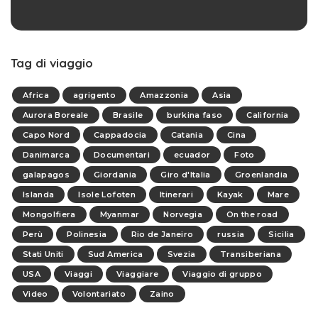
Tag di viaggio
Africa
agrigento
Amazzonia
Asia
Aurora Boreale
Brasile
burkina faso
California
Capo Nord
Cappadocia
Catania
Cina
Danimarca
Documentari
ecuador
Foto
galapagos
Giordania
Giro d'Italia
Groenlandia
Islanda
Isole Lofoten
Itinerari
Kayak
Mare
Mongolfiera
Myanmar
Norvegia
On the road
Perù
Polinesia
Rio de Janeiro
russia
Sicilia
Stati Uniti
Sud America
Svezia
Transiberiana
USA
Viaggi
Viaggiare
Viaggio di gruppo
Video
Volontariato
Zaino