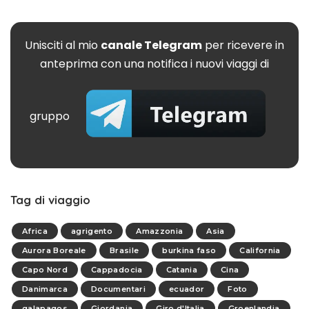
Unisciti al mio
canale Telegram
per ricevere in
anteprima con una notifica i nuovi viaggi di
gruppo
Tag di viaggio
Africa
agrigento
Amazzonia
Asia
Aurora Boreale
Brasile
burkina faso
California
Capo Nord
Cappadocia
Catania
Cina
Danimarca
Documentari
ecuador
Foto
galapagos
Giordania
Giro d'Italia
Groenlandia