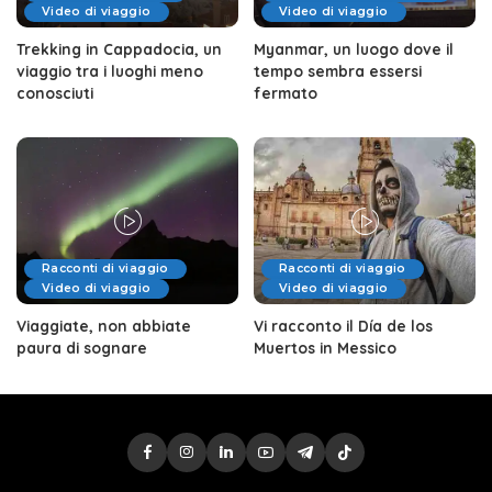
Video di viaggio
Video di viaggio
Trekking in Cappadocia, un
Myanmar, un luogo dove il
viaggio tra i luoghi meno
tempo sembra essersi
conosciuti
fermato
Racconti di viaggio
Racconti di viaggio
Video di viaggio
Video di viaggio
Viaggiate, non abbiate
Vi racconto il Día de los
paura di sognare
Muertos in Messico