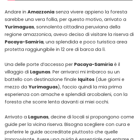
Andare in
Amazzonia
senza vivere appieno la foresta
sarebbe una vera follia, per questo motivo, arrivato a
Yurimaguas
, sonnolenta cittadina peruviana della
regione amazzonica, avevo deciso di visitare la riserva di
Pacaya-Samiria
, una splendida e poco turistica area
protetta raggiungibile in 12 ore di barca da lì.
Una delle porte d’accesso per
Pacaya-Samiria
è il
villaggio di
Lagunas
. Per arrivarci mi imbarco su un
battello con destinazione finale
Iquitos
(due giorni e
mezzo da
Yurimaguas
), faccio quindi la mia prima
esperienza con amache e splendidi arcobaleni, con la
foresta che scorre lenta davanti ai miei occhi.
Arrivato a
Lagunas
, decine di locali si propongono come
guide per la vicina riserva. Bisogna scegliere con cura e
preferire le guide accreditate piuttosto che quelle
improvvisate. Avere una guida è essenziale per entrare a