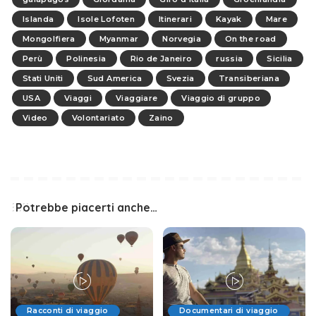
Islanda
Isole Lofoten
Itinerari
Kayak
Mare
Mongolfiera
Myanmar
Norvegia
On the road
Perù
Polinesia
Rio de Janeiro
russia
Sicilia
Stati Uniti
Sud America
Svezia
Transiberiana
USA
Viaggi
Viaggiare
Viaggio di gruppo
Video
Volontariato
Zaino
Potrebbe piacerti anche…
Racconti di viaggio
Documentari di viaggio