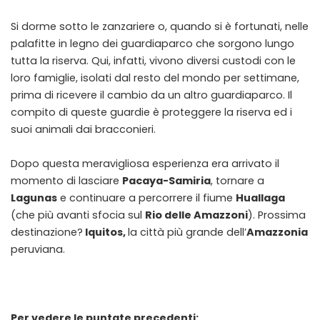
Si dorme sotto le zanzariere o, quando si è fortunati, nelle
palafitte in legno dei guardiaparco che sorgono lungo
tutta la riserva. Qui, infatti, vivono diversi custodi con le
loro famiglie, isolati dal resto del mondo per settimane,
prima di ricevere il cambio da un altro guardiaparco. Il
compito di queste guardie è proteggere la riserva ed i
suoi animali dai bracconieri.
Dopo questa meravigliosa esperienza era arrivato il
momento di lasciare
Pacaya-Samiria
, tornare a
Lagunas
e continuare a percorrere il fiume
Huallaga
(che più avanti sfocia sul
Rio delle Amazzoni
). Prossima
destinazione?
Iquitos,
la città più grande dell’
Amazzonia
peruviana.
Per vedere le puntate precedenti: