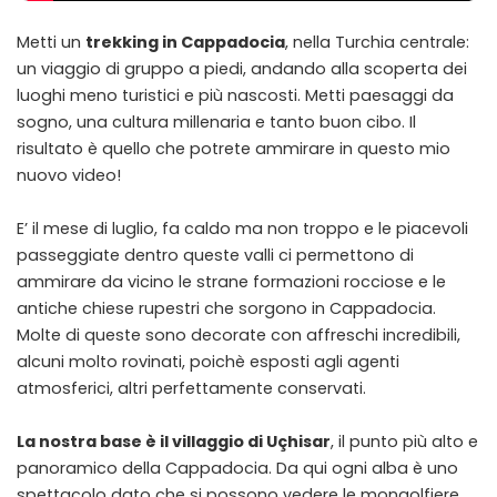
Metti un
trekking in Cappadocia
, nella Turchia centrale:
un viaggio di gruppo a piedi, andando alla scoperta dei
luoghi meno turistici e più nascosti. Metti paesaggi da
sogno, una cultura millenaria e tanto buon cibo. Il
risultato è quello che potrete ammirare in questo mio
nuovo video!
E’ il mese di luglio, fa caldo ma non troppo e le piacevoli
passeggiate dentro queste valli ci permettono di
ammirare da vicino le strane formazioni rocciose e le
antiche chiese rupestri che sorgono in Cappadocia.
Molte di queste sono decorate con affreschi incredibili,
alcuni molto rovinati, poichè esposti agli agenti
atmosferici, altri perfettamente conservati.
La nostra base è il villaggio di Uçhisar
, il punto più alto e
panoramico della Cappadocia. Da qui ogni alba è uno
spettacolo dato che si possono vedere le mongolfiere