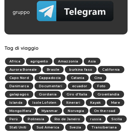
gruppo
Tag di viaggio
Africa
agrigento
Amazzonia
Asia
Aurora Boreale
Brasile
burkina faso
California
Capo Nord
Cappadocia
Catania
Cina
Danimarca
Documentari
ecuador
Foto
galapagos
Giordania
Giro d'Italia
Groenlandia
Islanda
Isole Lofoten
Itinerari
Kayak
Mare
Mongolfiera
Myanmar
Norvegia
On the road
Perù
Polinesia
Rio de Janeiro
russia
Sicilia
Stati Uniti
Sud America
Svezia
Transiberiana