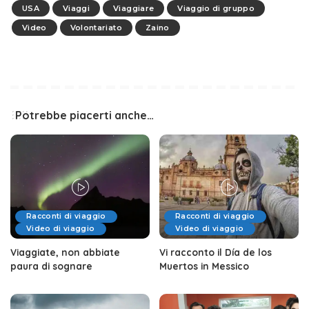
USA
Viaggi
Viaggiare
Viaggio di gruppo
Video
Volontariato
Zaino
Potrebbe piacerti anche…
Racconti di viaggio
Racconti di viaggio
Video di viaggio
Video di viaggio
Viaggiate, non abbiate
Vi racconto il Día de los
paura di sognare
Muertos in Messico