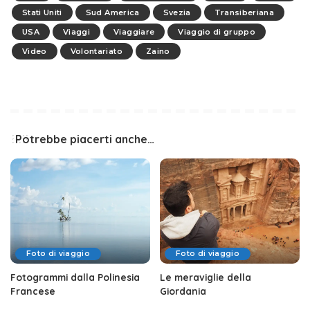
Stati Uniti
Sud America
Svezia
Transiberiana
USA
Viaggi
Viaggiare
Viaggio di gruppo
Video
Volontariato
Zaino
Potrebbe piacerti anche…
Foto di viaggio
Foto di viaggio
Fotogrammi dalla Polinesia
Le meraviglie della
Francese
Giordania