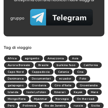
gruppo
Tag di viaggio
Africa
agrigento
Amazzonia
Asia
Aurora Boreale
Brasile
burkina faso
California
Capo Nord
Cappadocia
Catania
Cina
Danimarca
Documentari
ecuador
Foto
galapagos
Giordania
Giro d'Italia
Groenlandia
Islanda
Isole Lofoten
Itinerari
Kayak
Mare
Mongolfiera
Myanmar
Norvegia
On the road
Perù
Polinesia
Rio de Janeiro
russia
Sicilia