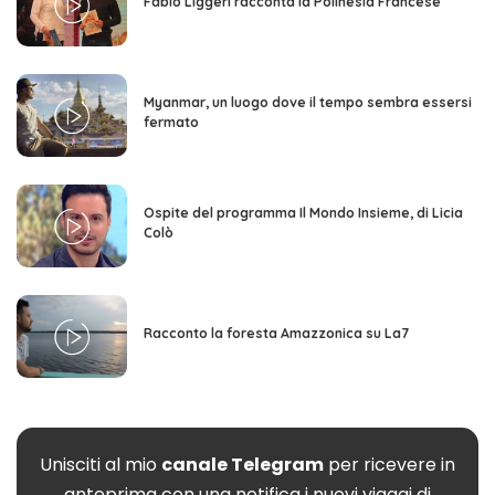
Fabio Liggeri racconta la Polinesia Francese
Myanmar, un luogo dove il tempo sembra essersi
fermato
Ospite del programma Il Mondo Insieme, di Licia
Colò
Racconto la foresta Amazzonica su La7
Unisciti al mio
canale Telegram
per ricevere in
anteprima con una notifica i nuovi viaggi di