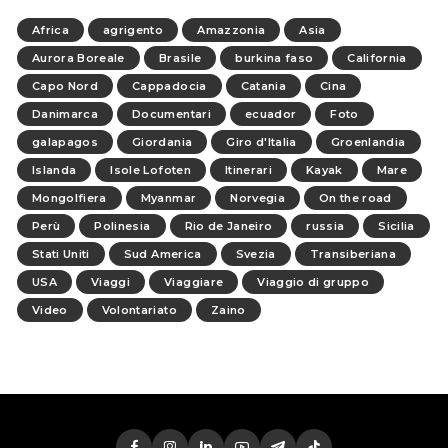
Africa
agrigento
Amazzonia
Asia
Aurora Boreale
Brasile
burkina faso
California
Capo Nord
Cappadocia
Catania
Cina
Danimarca
Documentari
ecuador
Foto
galapagos
Giordania
Giro d'Italia
Groenlandia
Islanda
Isole Lofoten
Itinerari
Kayak
Mare
Mongolfiera
Myanmar
Norvegia
On the road
Perù
Polinesia
Rio de Janeiro
russia
Sicilia
Stati Uniti
Sud America
Svezia
Transiberiana
USA
Viaggi
Viaggiare
Viaggio di gruppo
Video
Volontariato
Zaino