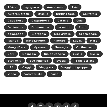
Africa
agrigento
Amazzonia
Asia
Aurora Boreale
Brasile
burkina faso
California
Capo Nord
Cappadocia
Catania
Cina
Danimarca
Documentari
ecuador
Foto
galapagos
Giordania
Giro d'Italia
Groenlandia
Islanda
Isole Lofoten
Itinerari
Kayak
Mare
Mongolfiera
Myanmar
Norvegia
On the road
Perù
Polinesia
Rio de Janeiro
russia
Sicilia
Stati Uniti
Sud America
Svezia
Transiberiana
USA
Viaggi
Viaggiare
Viaggio di gruppo
Video
Volontariato
Zaino