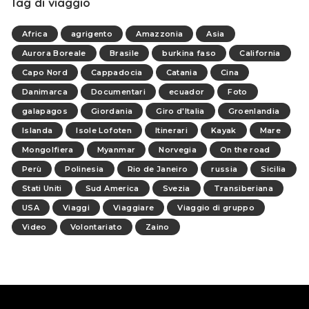
Tag di viaggio
Africa
agrigento
Amazzonia
Asia
Aurora Boreale
Brasile
burkina faso
California
Capo Nord
Cappadocia
Catania
Cina
Danimarca
Documentari
ecuador
Foto
galapagos
Giordania
Giro d'Italia
Groenlandia
Islanda
Isole Lofoten
Itinerari
Kayak
Mare
Mongolfiera
Myanmar
Norvegia
On the road
Perù
Polinesia
Rio de Janeiro
russia
Sicilia
Stati Uniti
Sud America
Svezia
Transiberiana
USA
Viaggi
Viaggiare
Viaggio di gruppo
Video
Volontariato
Zaino