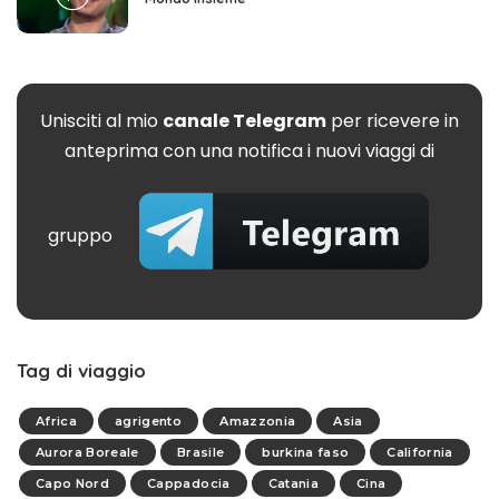
Unisciti al mio
canale Telegram
per ricevere in
anteprima con una notifica i nuovi viaggi di
gruppo
Tag di viaggio
Africa
agrigento
Amazzonia
Asia
Aurora Boreale
Brasile
burkina faso
California
Capo Nord
Cappadocia
Catania
Cina