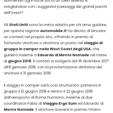
dormendo ogni notte sotto un cielo diverso e
svegliandosi con i suggestivi paesaggi dei grandi parchi
dell’ovest?
Gli
Stati Uniti
sono la meta adatta per chi ama guidare,
per questa ragione
automobile.it
ha deciso di lanciare
un contest nel proprio sito, offrendo in premio al
fortunato vincitore o vincitrice un posto nel
viaggio di
gruppo in camper nella West Coast degli USA
, che
guiderò insieme a
Edoardo di Mente Nomade
nel mese
di
giugno 2018
. Il contest si svolgerà dal 18 dicembre 2017
all’8 gennaio 2018, con la proclamazione definitiva del
vincitore il 31 gennaio 2018.
Il viaggio in camper sarà così strutturato: partenza in
gruppo il 12 giugno 2018 e rientro il 22 giugno 2018
dall’aeroporto di Roma Fiumicino, insieme ai due
coordinatori Fabio di
Viaggio Ergo Sum
ed Edoardo di
Mente Nomade
. Il vincitore riceverà in premio l’intero