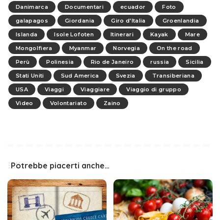
Danimarca
Documentari
ecuador
Foto
galapagos
Giordania
Giro d'Italia
Groenlandia
Islanda
Isole Lofoten
Itinerari
Kayak
Mare
Mongolfiera
Myanmar
Norvegia
On the road
Perù
Polinesia
Rio de Janeiro
russia
Sicilia
Stati Uniti
Sud America
Svezia
Transiberiana
USA
Viaggi
Viaggiare
Viaggio di gruppo
Video
Volontariato
Zaino
Potrebbe piacerti anche…