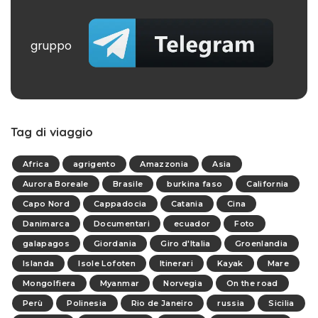
gruppo
Tag di viaggio
Africa
agrigento
Amazzonia
Asia
Aurora Boreale
Brasile
burkina faso
California
Capo Nord
Cappadocia
Catania
Cina
Danimarca
Documentari
ecuador
Foto
galapagos
Giordania
Giro d'Italia
Groenlandia
Islanda
Isole Lofoten
Itinerari
Kayak
Mare
Mongolfiera
Myanmar
Norvegia
On the road
Perù
Polinesia
Rio de Janeiro
russia
Sicilia