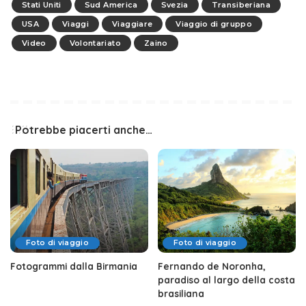
Stati Uniti
Sud America
Svezia
Transiberiana
USA
Viaggi
Viaggiare
Viaggio di gruppo
Video
Volontariato
Zaino
Potrebbe piacerti anche…
Foto di viaggio
Foto di viaggio
Fotogrammi dalla Birmania
Fernando de Noronha,
paradiso al largo della costa
brasiliana