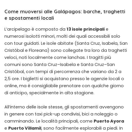
Come muoversi alle Galápagos: barche, traghetti
e spostamenti locali
L’arcipelago è composto da
13 isole principali
e
numerosi isolotti minori, molti dei quali accessibili solo
con tour guidati. Le isole abitate (Santa Cruz, Isabela, San
Cristóbal e Floreana) sono collegate tra loro da traghetti
veloci, noti localmente come lanchas. I tragitti più
comuni sono Santa Cruz–Isabela e Santa Cruz–San
Cristóbal, con tempi di percorrenza che variano da 2 a
2,5 ore. I biglietti si acquistano presso le agenzie locali o
online, ma è consigliabile prenotare con qualche giorno
di anticipo, specialmente in alta stagione.
All’interno delle isole stesse, gli spostamenti avvengono
in genere con taxi pick-up condivisi, bici a noleggio o
camminando. Le località principali, come
Puerto Ayora
e
Puerto Villamil
, sono facilmente esplorabili a piedi. In