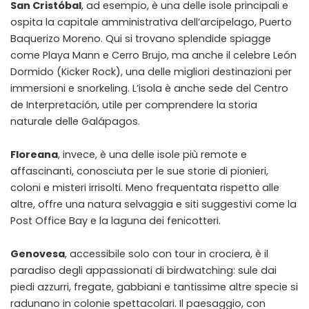
San Cristóbal
, ad esempio, è una delle isole principali e
ospita la capitale amministrativa dell’arcipelago, Puerto
Baquerizo Moreno. Qui si trovano splendide spiagge
come Playa Mann e Cerro Brujo, ma anche il celebre León
Dormido (Kicker Rock), una delle migliori destinazioni per
immersioni e snorkeling. L’isola è anche sede del Centro
de Interpretación, utile per comprendere la storia
naturale delle Galápagos.
Floreana
, invece, è una delle isole più remote e
affascinanti, conosciuta per le sue storie di pionieri,
coloni e misteri irrisolti. Meno frequentata rispetto alle
altre, offre una natura selvaggia e siti suggestivi come la
Post Office Bay e la laguna dei fenicotteri.
Genovesa
, accessibile solo con tour in crociera, è il
paradiso degli appassionati di birdwatching: sule dai
piedi azzurri, fregate, gabbiani e tantissime altre specie si
radunano in colonie spettacolari. Il paesaggio, con