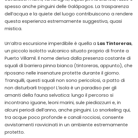
spesso anche pinguini delle Galápagos. La trasparenza
dell’acqua e la quiete del luogo contribuiscono a rendere
questa esperienza estremamente suggestiva, quasi
mistica.
Un’altra escursione imperdibile è quella a
Las Tintoreras
,
un piccolo isolotto vulcanico situato proprio di fronte a
Puerto Villamil. Il nome deriva dalla presenza costante di
squali di barriera pinna bianca (tintoreras, appunto), che
riposano nelle insenature protette durante il giorno.
Tranquilli, questi squali non sono pericolosi, a patto di
non disturbarli troppo! L’isola è un paradiso per gli
amanti della fauna selvatica: lungo il percorso si
incontrano iguane, leoni marini, sule piediazzurri e, in
alcuni periodi dell’anno, anche pinguini. Lo snorkeling qui,
tra acque poco profonde e canali rocciosi, consente
avvistamenti ravvicinati in un ambiente estremamente
protetto.