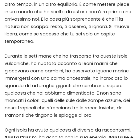
altro tempo, in un altro equilibrio. È come mettere piede
in un mondo che ha scelto di restare com’era prima che
arrivassimo noi. E la cosa più sorprendente è che lì la
natura non scappa: resta, ti osserva, ti ignora. Si muove
libera, come se sapesse che tu sei solo un ospite
temporaneo.
Durante le settimane che ho trascorso tra queste isole
vulcaniche, ho nuotato accanto a leoni marini che
giocavano come bambini, ho osservato iguane marine
immergersi con una calma ancestrale, ho incrociato lo
sguardo di tartarughe giganti che sembrano sapere
qualcosa che noi abbiamo dimenticato. E non sono
mancati i colori: quelli delle sule dalle zampe azzurre, dei
pesci tropicali che sfrecciano tra le rocce laviche, dei
tramonti che tingono le spiagge d’ oro.
Ogni isola ha avuto qualcosa di diverso da raccontarmi.
Santa Cruz
mi ha accolto con la sua energia,
Santa Fe
e