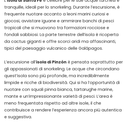
L’
isola di Santa Fe
è celebre per le sue acque turchesi e
tranquille, ideali per lo snorkeling. Durante l’escursione, è
frequente nuotare accanto a leoni marini curiosi e
giocosi, avvistare iguane e ammirare banchi di pesci
tropicali che si muovono tra formazioni rocciose e
fondali sabbiosi. La parte terrestre dell’isola è ricoperta
da cactus giganti e offre scorci aridi ma affascinanti,
tipici del paesaggio vulcanico delle Galápagos.
L’escursione all’
isola di Pinzón
è pensata soprattutto per
gli appassionati di snorkeling. Le acque che circondano
quest’isola sono più profonde, ma incredibilmente
limpide e ricche di biodiversità. Qui si ha l’opportunità di
nuotare con squali pinna bianca, tartarughe marine,
mante e un’impressionante varietà di pesci. L’area è
meno frequentata rispetto ad altre isole, il che
contribuisce a rendere l’esperienza ancora più autentica
e suggestiva.