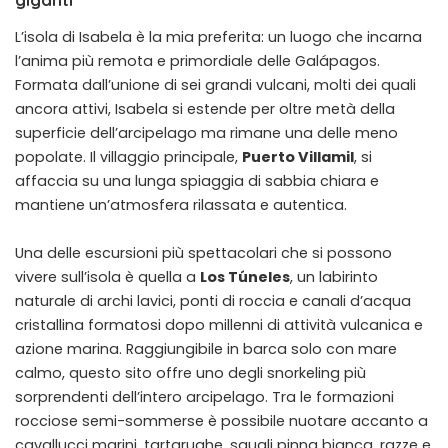
L’isola di Isabela è la mia preferita: un luogo che incarna
l’anima più remota e primordiale delle Galápagos.
Formata dall’unione di sei grandi vulcani, molti dei quali
ancora attivi, Isabela si estende per oltre metà della
superficie dell’arcipelago ma rimane una delle meno
popolate. Il villaggio principale,
Puerto Villamil
, si
affaccia su una lunga spiaggia di sabbia chiara e
mantiene un’atmosfera rilassata e autentica.
Una delle escursioni più spettacolari che si possono
vivere sull’isola è quella a
Los Túneles
, un labirinto
naturale di archi lavici, ponti di roccia e canali d’acqua
cristallina formatosi dopo millenni di attività vulcanica e
azione marina. Raggiungibile in barca solo con mare
calmo, questo sito offre uno degli snorkeling più
sorprendenti dell’intero arcipelago. Tra le formazioni
rocciose semi-sommerse è possibile nuotare accanto a
cavallucci marini, tartarughe, squali pinna bianca, razze e