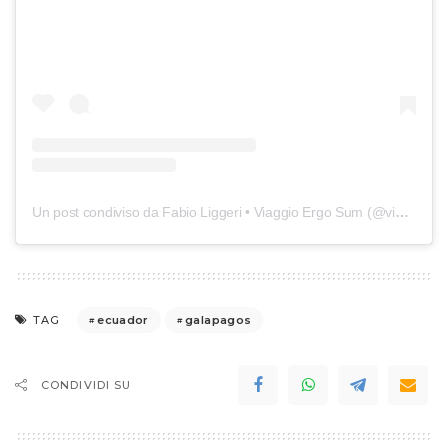
Un post condiviso da Fabio Liggeri • Viaggio Ergo Sum (@viaggioergosum)
ecuador
galapagos
TAG
CONDIVIDI SU