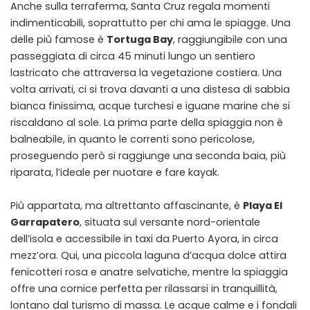
Anche sulla terraferma, Santa Cruz regala momenti
indimenticabili, soprattutto per chi ama le spiagge. Una
delle più famose è
Tortuga Bay
, raggiungibile con una
passeggiata di circa 45 minuti lungo un sentiero
lastricato che attraversa la vegetazione costiera. Una
volta arrivati, ci si trova davanti a una distesa di sabbia
bianca finissima, acque turchesi e iguane marine che si
riscaldano al sole. La prima parte della spiaggia non è
balneabile, in quanto le correnti sono pericolose,
proseguendo però si raggiunge una seconda baia, più
riparata, l’ideale per nuotare e fare kayak.
Più appartata, ma altrettanto affascinante, è
Playa El
Garrapatero
, situata sul versante nord-orientale
dell’isola e accessibile in taxi da Puerto Ayora, in circa
mezz’ora. Qui, una piccola laguna d’acqua dolce attira
fenicotteri rosa e anatre selvatiche, mentre la spiaggia
offre una cornice perfetta per rilassarsi in tranquillità,
lontano dal turismo di massa. Le acque calme e i fondali