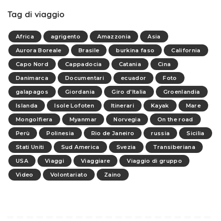
Tag di viaggio
Africa
agrigento
Amazzonia
Asia
Aurora Boreale
Brasile
burkina faso
California
Capo Nord
Cappadocia
Catania
Cina
Danimarca
Documentari
ecuador
Foto
galapagos
Giordania
Giro d'Italia
Groenlandia
Islanda
Isole Lofoten
Itinerari
Kayak
Mare
Mongolfiera
Myanmar
Norvegia
On the road
Perù
Polinesia
Rio de Janeiro
russia
Sicilia
Stati Uniti
Sud America
Svezia
Transiberiana
USA
Viaggi
Viaggiare
Viaggio di gruppo
Video
Volontariato
Zaino