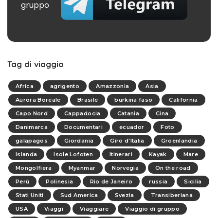
gruppo
Tag di viaggio
Africa
agrigento
Amazzonia
Asia
Aurora Boreale
Brasile
burkina faso
California
Capo Nord
Cappadocia
Catania
Cina
Danimarca
Documentari
ecuador
Foto
galapagos
Giordania
Giro d'Italia
Groenlandia
Islanda
Isole Lofoten
Itinerari
Kayak
Mare
Mongolfiera
Myanmar
Norvegia
On the road
Perù
Polinesia
Rio de Janeiro
russia
Sicilia
Stati Uniti
Sud America
Svezia
Transiberiana
USA
Viaggi
Viaggiare
Viaggio di gruppo